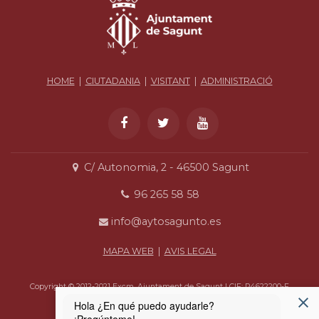
HOME
|
CIUTADANIA
|
VISITANT
|
ADMINISTRACIÓ
C/ Autonomia, 2 - 46500 Sagunt
96 265 58 58
info@aytosagunto.es
MAPA WEB
|
AVIS LEGAL
Copyright © 2012-2021 Excm. Ajuntament de Sagunt | CIF: P4622200-F