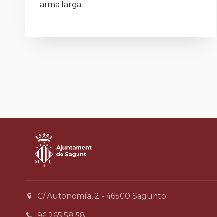
arma larga
C/ Autonomía, 2 - 46500 Sagunto
96 265 58 58