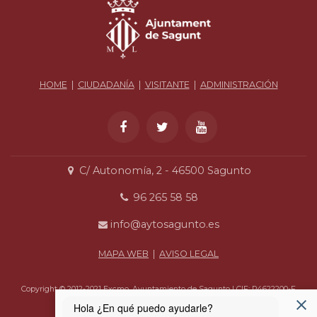
HOME
|
CIUDADANÍA
|
VISITANTE
|
ADMINISTRACIÓN
C/ Autonomía, 2 - 46500 Sagunto
96 265 58 58
info@aytosagunto.es
MAPA WEB
|
AVISO LEGAL
Copyright © 2012-2021 Excmo. Ayuntamiento de Sagunto | CIF: P4622200-F