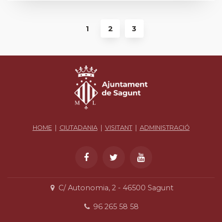
1
2
3
HOME
|
CIUTADANIA
|
VISITANT
|
ADMINISTRACIÓ
C/ Autonomia, 2 - 46500 Sagunt
96 265 58 58