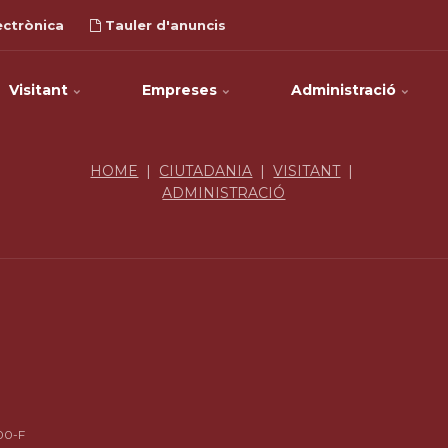
ectrònica
Tauler d'anuncis
Visitant
Empreses
Administració
HOME
|
CIUTADANIA
|
VISITANT
|
ADMINISTRACIÓ
00-F