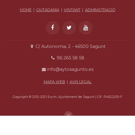
HOME
|
CIUTADANIA
|
VISITANT
|
ADMINISTRACIÓ
C/ Autonomia, 2 - 46500 Sagunt
96 265 58 58
info@aytosagunto.es
MAPA WEB
|
AVIS LEGAL
Copyright © 2012-2021 Excm. Ajuntament de Sagunt | CIF: P4622200-F