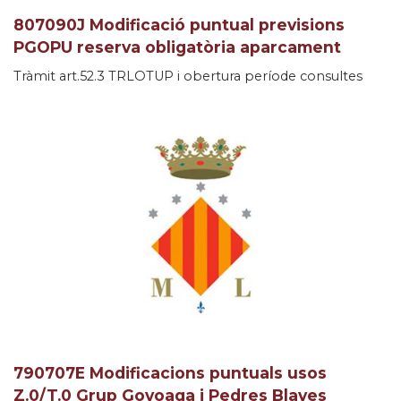
807090J Modificació puntual previsions
PGOPU reserva obligatòria aparcament
Tràmit art.52.3 TRLOTUP i obertura període consultes
790707E Modificacions puntuals usos
Z.0/T.0 Grup Goyoaga i Pedres Blaves