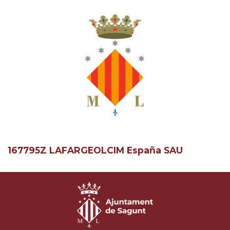
167795Z LAFARGEOLCIM España SAU