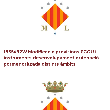
1835492W Modificació previsions PGOU i
instruments desenvolupamnet ordenació
pormenoritzada distints àmbits