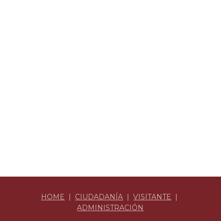
HOME
|
CIUDADANÍA
|
VISITANTE
|
ADMINISTRACIÓN