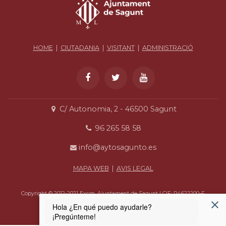
HOME
|
CIUTADANIA
|
VISITANT
|
ADMINISTRACIÓ
C/ Autonomia, 2 - 46500 Sagunt
96 265 58 58
info@aytosagunto.es
MAPA WEB
|
AVIS LEGAL
Copyright © 2012-2021 Excm. Ajuntament de Sagunt | CIF: P4622200-F