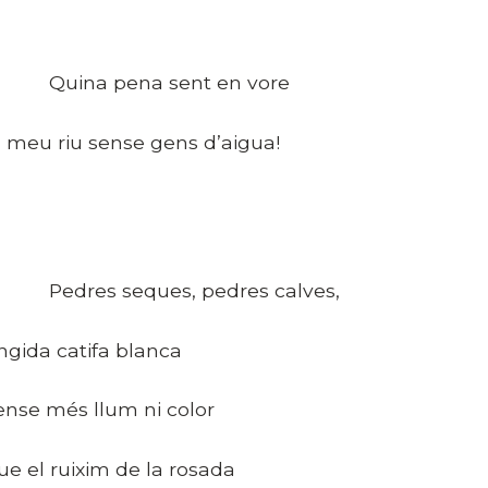
uina pena sent en vore
l meu riu sense gens d’aigua!
edres seques, pedres calves,
ingida catifa blanca
ense més llum ni color
ue el ruixim de la rosada