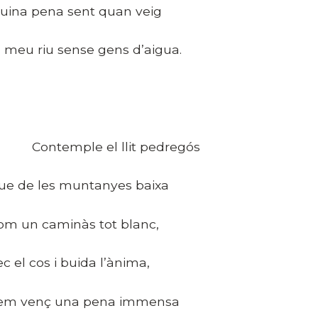
uina pena sent quan veig
l meu riu sense gens d’aigua.
ontemple el llit pedregós
ue de les muntanyes baixa
om un caminàs tot blanc,
ec el cos i buida l’ànima,
 em venç una pena immensa