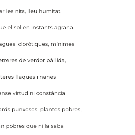
er les nits, lleu humitat
ue el sol en instants agrana.
agues, cloròtiques, mínimes
letreres de verdor pàl·lida,
iteres flaques i nanes
ense virtud ni constància,
ards punxosos, plantes pobres,
an pobres que ni la saba