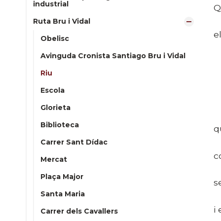
industrial
Q
Ruta Bru i Vidal
e
Obelisc
Avinguda Cronista Santiago Bru i Vidal
Riu
Escola
C
Glorieta
Biblioteca
q
Carrer Sant Dídac
c
Mercat
Plaça Major
s
Santa Maria
i
Carrer dels Cavallers