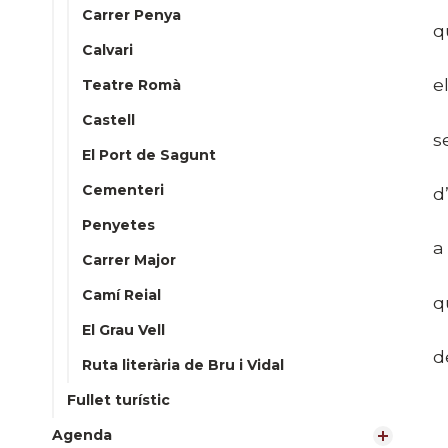
Carrer Penya
q
Calvari
e
Teatre Romà
Castell
s
El Port de Sagunt
Cementeri
d
Penyetes
a
Carrer Major
Camí Reial
q
El Grau Vell
d
Ruta literària de Bru i Vidal
Fullet turístic
Agenda