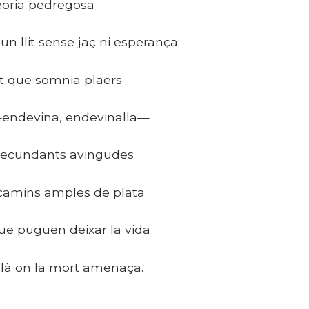
eoria pedregosa
’un llit sense jaç ni esperança;
lit que somnia plaers
endevina, endevinalla—
 fecundants avingudes
 camins amples de plata
ue puguen deixar la vida
llà on la mort amenaça.