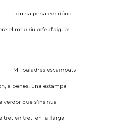
 quina pena em dóna
ore el meu riu orfe d’aigua!
il baladres escampats
ón, a penes, una estampa
e verdor que s’insinua
e tret en tret, en la llarga