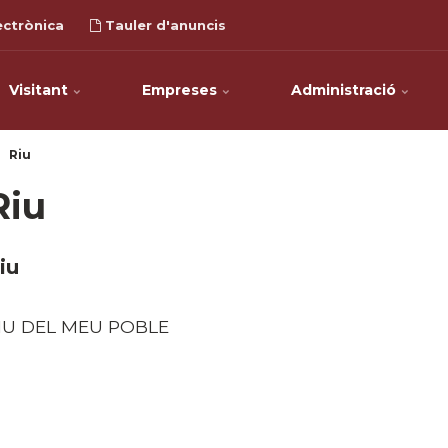
ectrònica
Tauler d'anuncis
Visitant
Empreses
Administració
Riu
Riu
iu
IU DEL MEU POBLE