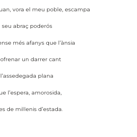
uan, vora el meu poble, escampa
l seu abraç poderós
ense més afanys que l’ànsia
’ofrenar un darrer cant
 l’assedegada plana
ue l’espera, amorosida,
es de mil·lenis d’estada.