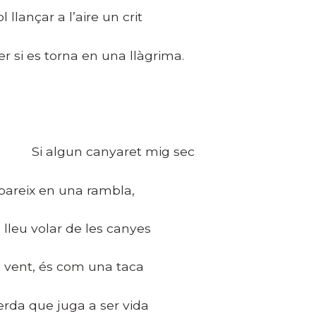
ol llançar a l’aire un crit
er si es torna en una llàgrima.
i algun canyaret mig sec
pareix en una rambla,
l lleu volar de les canyes
l vent, és com una taca
erda que juga a ser vida