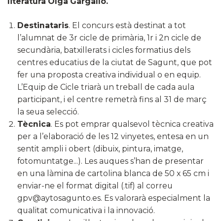
literatura Olga Gargallo.
Destinataris
. El concurs està destinat a tot
l’alumnat de 3r cicle de primària, 1r i 2n cicle de
secundària, batxillerats i cicles formatius dels
centres educatius de la ciutat de Sagunt, que pot
fer una proposta creativa individual o en equip.
L’Equip de Cicle triarà un treball de cada aula
participant, i el centre remetrà fins al 31 de març
la seua selecció.
Tècnica
. Es pot emprar qualsevol tècnica creativa
per a l’elaboració de les 12 vinyetes, entesa en un
sentit ampli i obert (dibuix, pintura, imatge,
fotomuntatge...). Les auques s’han de presentar
en una làmina de cartolina blanca de 50 x 65 cm i
enviar-ne el format digital (.tif) al correu
gpv@aytosagunto.es. Es valorarà especialment la
qualitat comunicativa i la innovació.