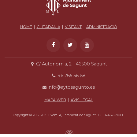
HOME
|
CIUTADANIA
|
VISITANT
|
ADMINISTRACIÓ
C/ Autonomia, 2 - 46500 Sagunt
96 265 58 58
info@aytosagunto.es
MAPA WEB
|
AVIS LEGAL
Copyright © 2012-2021 Excm. Ajuntament de Sagunt | CIF: P4622200-F