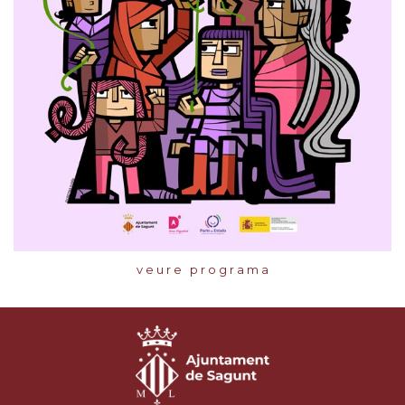
v e u r e p r o g r a m a