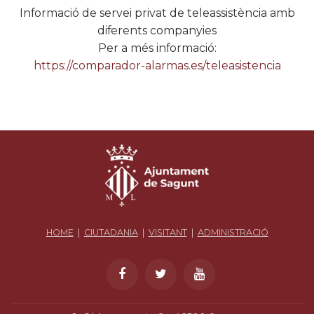
Informació de servei privat de teleassistència amb
diferents companyies
Per a més informació:
https://comparador-alarmas.es/teleasistencia
HOME
|
CIUTADANIA
|
VISITANT
|
ADMINISTRACIÓ