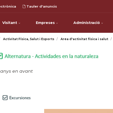
ectrònica
Tauler d'anuncis
Visitant
Empreses
Administració
Activitat Física, Salut i Esports
Area d'activitat física i salut
 anys en avant