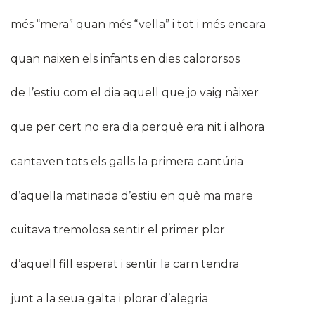
més “mera” quan més “vella” i tot i més encara
quan naixen els infants en dies calororsos
de l’estiu com el dia aquell que jo vaig nàixer
que per cert no era dia perquè era nit i alhora
cantaven tots els galls la primera cantúria
d’aquella matinada d’estiu en què ma mare
cuitava tremolosa sentir el primer plor
d’aquell fill esperat i sentir la carn tendra
junt a la seua galta i plorar d’alegria