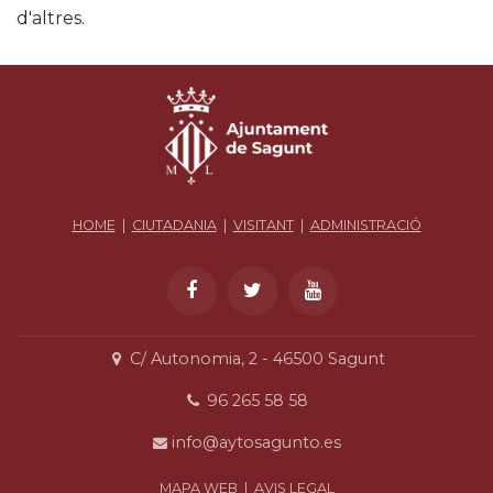
d'altres.
HOME
|
CIUTADANIA
|
VISITANT
|
ADMINISTRACIÓ
C/ Autonomia, 2 - 46500 Sagunt
96 265 58 58
info@aytosagunto.es
MAPA WEB
|
AVIS LEGAL