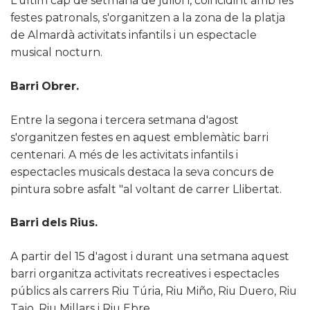
L'últim cap de setmana de juliol i, coincidint amb les
festes patronals, s'organitzen a la zona de la platja
de Almardà activitats infantils i un espectacle
musical nocturn.
Barri Obrer.
Entre la segona i tercera setmana d'agost
s'organitzen festes en aquest emblemàtic barri
centenari. A més de les activitats infantils i
espectacles musicals destaca la seva concurs de
pintura sobre asfalt "al voltant de carrer Llibertat.
Barri dels Rius.
A partir del 15 d'agost i durant una setmana aquest
barri organitza activitats recreatives i espectacles
públics als carrers Riu Túria, Riu Miño, Riu Duero, Riu
Tajo, Riu Millars i Riu Ebre.