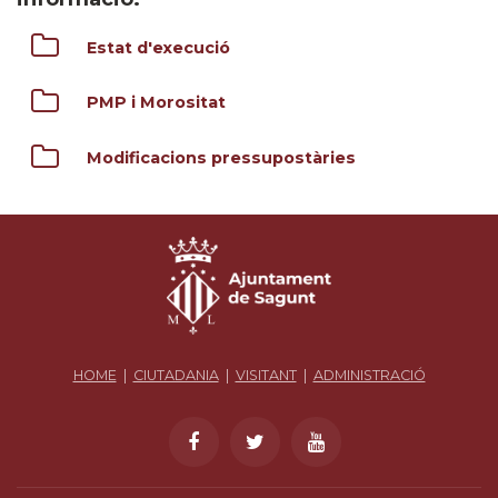
Estat d'execució
PMP i Morositat
Modificacions pressupostàries
HOME
|
CIUTADANIA
|
VISITANT
|
ADMINISTRACIÓ