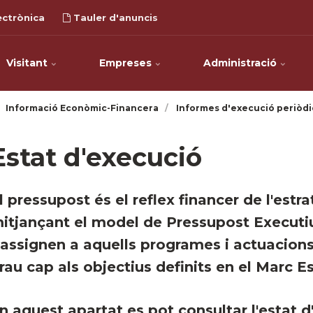
ectrònica
Tauler d'anuncis
Visitant
Empreses
Administració
Informació Econòmic-Financera
Informes d'execució periòdi
Estat d'execució
l pressupost és el reflex financer de l'estra
itjançant el model de Pressupost Executiu
'assignen a aquells programes i actuacio
rau cap als objectius definits en el Marc Es
n aquest apartat es pot consultar l'estat 