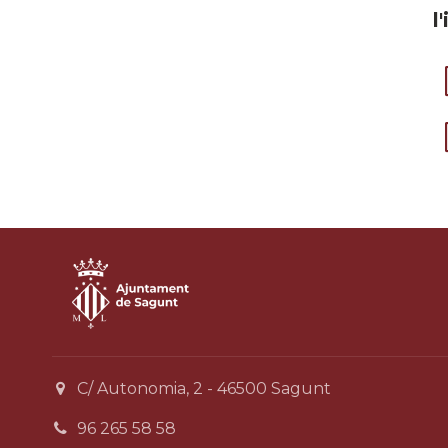
l
C/ Autonomia, 2 - 46500 Sagunt
96 265 58 58