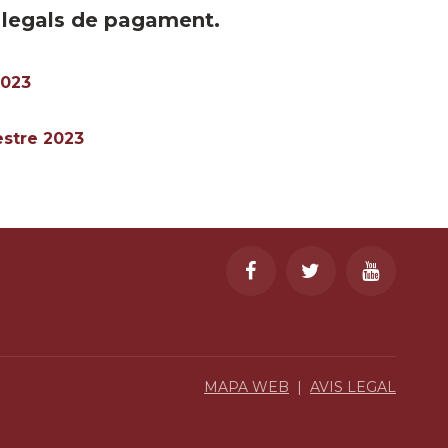
o legals de pagament.
2023
estre 2023
MAPA WEB
|
AVIS LEGAL