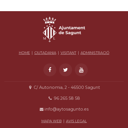
HOME
|
CIUTADANIA
|
VISITANT
|
ADMINISTRACIÓ
C/ Autonomia, 2 - 46500 Sagunt
96 265 58 58
info@aytosagunto.es
MAPA WEB
|
AVIS LEGAL