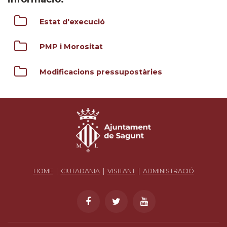
Estat d'execució
PMP i Morositat
Modificacions pressupostàries
HOME
|
CIUTADANIA
|
VISITANT
|
ADMINISTRACIÓ