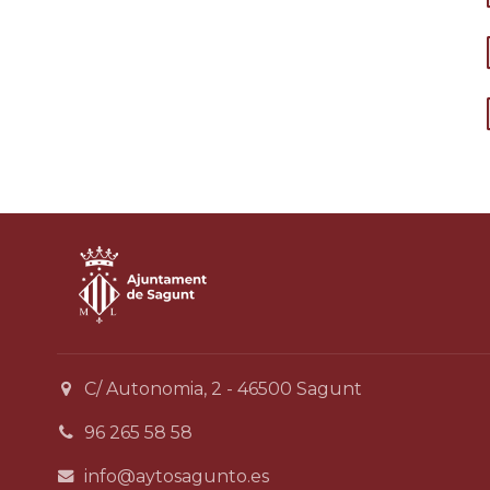
C/ Autonomia, 2 - 46500 Sagunt
96 265 58 58
info@aytosagunto.es