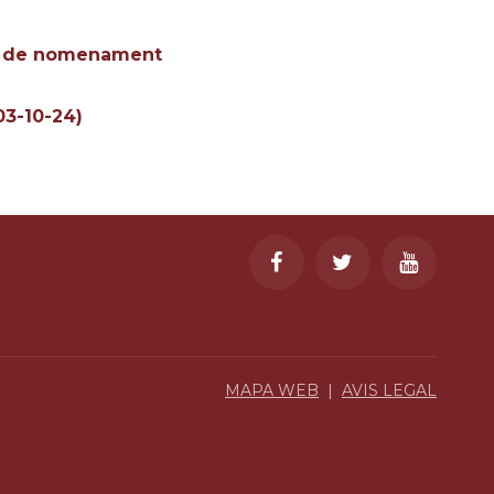
sta de nomenament
03-10-24)
MAPA WEB
|
AVIS LEGAL