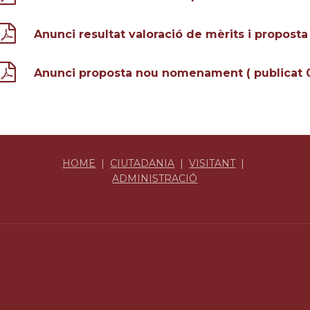
Anunci resultat valoració de mèrits i propo
Anunci proposta nou nomenament ( publicat 
HOME
|
CIUTADANIA
|
VISITANT
|
ADMINISTRACIÓ