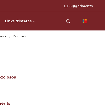
Suggeriments
Links d'interés
boral
Educador
exclosos
èrits