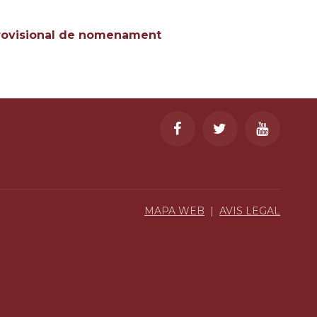
 provisional de nomenament
MAPA WEB
|
AVIS LEGAL