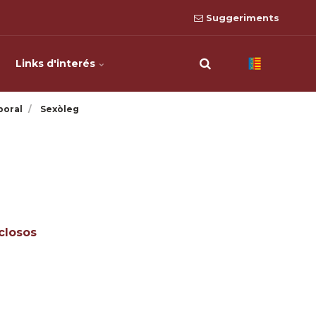
Suggeriments
Links d'interés
boral
Sexòleg
closos