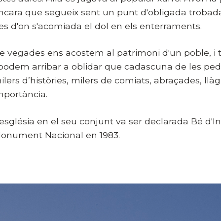
ncara que segueix sent un punt d'obligada trobada
es d'on s'acomiada el dol en els enterraments.
e vegades ens acostem al patrimoni d'un poble, i 
 podem arribar a oblidar que cadascuna de les ped
ilers d’històries, milers de comiats, abraçades, ll
mportància.
'església en el seu conjunt va ser declarada Bé d'In
onument Nacional en 1983. ​​