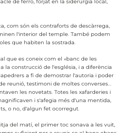
le de ferro, forjat en la siderúrgia local,
ca, com són els contraforts de descàrrega,
·luminen l'interior del temple. També podem
les que habiten la sostrada.
al que es coneix com el «banc de les
la construcció de l'església, i a diferència
apedrers a fi de demostrar l'autoria i poder
c de reunió, testimoni de moltes converses…
taven les novetats. Totes les xafarderies i
 magnificaven i s'afegia més d'una mentida,
, o no, d'algun fet ocorregut.
itja del matí, el primer toc sonava a les vuit,
emps suficient per a reunir-se al banc abans