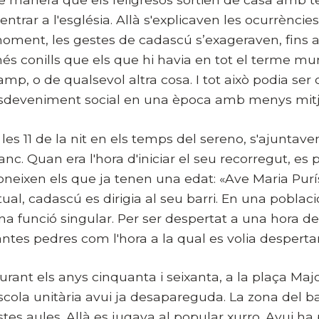
'entrar a l'església. Allà s'explicaven les ocurrèn
oment, les gestes de cadascú s’exageraven, fins a
és conills que els que hi havia en tot el terme mun
amp, o de qualsevol altra cosa. I tot això podia ser 
sdeveniment social en una època amb menys mitja
 les 11 de la nit en els temps del sereno, s'ajuntave
anc. Quan era l'hora d'iniciar el seu recorregut, es
oneixen els que ja tenen una edat: «Ave Maria Purís
itual, cadascú es dirigia al seu barri. En una pobl
na funció singular. Per ser despertat a una hora d
antes pedres com l'hora a la qual es volia despertar
urant els anys cinquanta i seixanta, a la plaça Majo
scola unitària avui ja desapareguda. La zona del ban
stes aules. Allà es jugava al popular xurro. Avui ha