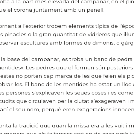
roba a la part més elevada del campanar, en el pinac
ue el corona juntament amb un penell.
ornant a l'exterior trobem elements típics de l'èpo
ls pinacles o la gran quantitat de vidrieres que il
bservar escultures amb formes de dimonis, o gàrgo
 la base del campanar, es troba un banc de pedra 
entides». Les pedres que el formen són posteriors a 
’estes no porten cap marca de les que feien els pic
obrar-les. El banc de les mentides ha estat un llo
es persones s'explicaven les seues coses i es comen
cudits que circulaven per la ciutat s’exageraven i
'ací el seu nom, perquè eren exageracions innocents
onta la tradició que quan la missa era a les vuit i m
e manera que els feligresos sortien de casa amb t