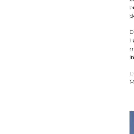
e
d
D
I
m
i
L
M