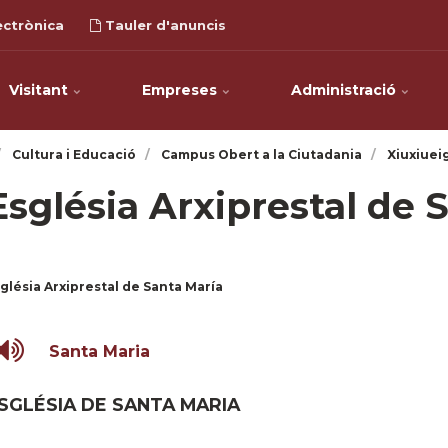
ectrònica
Tauler d'anuncis
Visitant
Empreses
Administració
Cultura i Educació
Campus Obert a la Ciutadania
Xiuxiuei
Església Arxiprestal de 
glésia Arxiprestal de Santa María
Santa Maria
SGLÉSIA DE SANTA MARIA