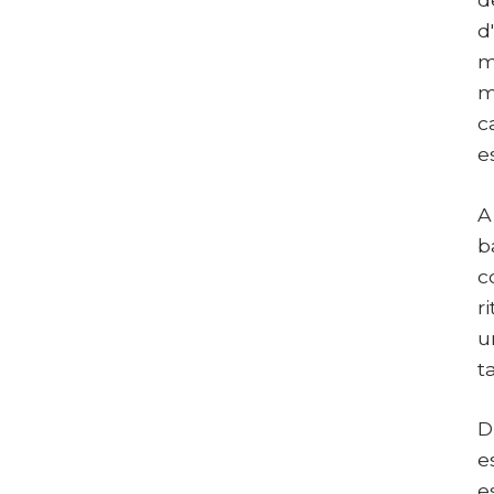
d
m
m
c
e
A
b
c
r
u
t
D
e
e