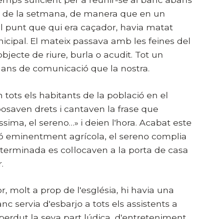
cies de la setmana, de manera que en un
l punt que qui era caçador, havia matat
icipal. El mateix passava amb les feines del
objecte de riure, burla o acudit. Tot un
ns de comunicació que la nostra.
n tots els habitants de la població en el
 posaven drets i cantaven la frase que
sima, el sereno…» i deien l'hora. Acabat este
ació eminentment agrícola, el sereno complia
eterminada es col·locaven a la porta de casa
.
r, molt a prop de l'església, hi havia una
c servia d'esbarjo a tots els assistents a
 perdut la seva part lúdica, d'entreteniment…