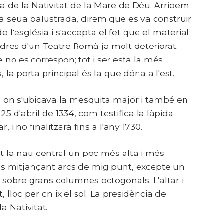
ia de la Nativitat de la Mare de Déu. Arribem
i la seua balustrada, direm que es va construir
e l'església i s'accepta el fet que el material
edres d'un Teatre Romà ja molt deteriorat.
no es correspon; tot i ser esta la més
s, la porta principal és la que dóna a l'est.
lloc on s'ubicava la mesquita major i també en
 25 d'abril de 1334, com testifica la làpida
i no finalitzarà fins a l'any 1730.
t la nau central un poc més alta i més
 és mitjançant arcs de mig punt, excepte un
 sobre grans columnes octogonals. L'altar i
, lloc per on ix el sol. La presidència de
a Nativitat.