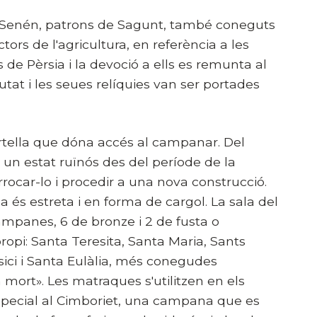
ó i Senén, patrons de Sagunt, també coneguts
tors de l'agricultura, en referència a les
 de Pèrsia i la devoció a ells es remunta al
utat i les seues relíquies van ser portades
ortella que dóna accés al campanar. Del
 un estat ruïnós des del període de la
rrocar-lo i procedir a una nova construcció.
a és estreta i en forma de cargol. La sala del
panes, 6 de bronze i 2 de fusta o
pi: Santa Teresita, Santa Maria, Sants
sici i Santa Eulàlia, més conegudes
ort». Les matraques s'utilitzen en els
special al Cimboriet, una campana que es