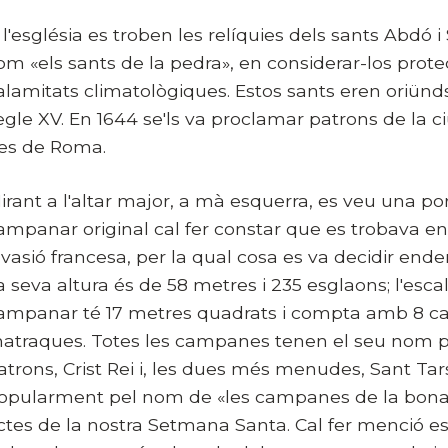
 l'església es troben les relíquies dels sants Abd
om «els sants de la pedra», en considerar-los protec
alamitats climatològiques. Estos sants eren oriünds
egle XV. En 1644 se'ls va proclamar patrons de la ci
es de Roma.
irant a l'altar major, a mà esquerra, es veu una p
ampanar original cal fer constar que es trobava en
nvasió francesa, per la qual cosa es va decidir ende
a seva altura és de 58 metres i 235 esglaons; l'escal
ampanar té 17 metres quadrats i compta amb 8 cam
atraques. Totes les campanes tenen el seu nom pro
atrons, Crist Rei i, les dues més menudes, Sant Tar
opularment pel nom de «les campanes de la bona m
ctes de la nostra Setmana Santa. Cal fer menció e