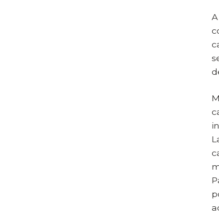
A
c
c
s
d
M
c
i
L
c
m
P
p
a