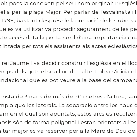
olt pocs la coneixen pel seu nom original: L'Esglés
 ella per la plaça Major. Per parlar de l'escalinata 
l 1799, bastant després de la iniciació de les obres d
ue es va utilitzar va procedir segurament de les p
ste accés dota la porta nord d'una importància que 
tilitzada per tots els assistents als actes eclesiàstic
l rei Jaume I va decidir construir l'església en el 
emps dels gots el seu lloc de culte. L'obra s'inicia el
undacional que es pot veure a la base del campanar, 
onsta de 3 naus de més de 20 metres d'altura, sen
mpla que les laterals. La separació entre les naus
ram en el qual són apuntats; estos arcs es recolzen
'absis són de forma poligonal i estan orientats a l'est
'altar major es va reservar per a la Mare de Déu de l