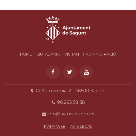
HOME
|
CIUTADANIA
|
VISITANT
|
ADMINISTRACIÓ
C/ Autonomia, 2 - 46500 Sagunt
96 265 58 58
info@aytosagunto.es
MAPA WEB
|
AVIS LEGAL