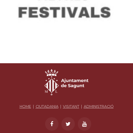
HOME
|
CIUTADANIA
|
VISITANT
|
ADMINISTRACIÓ