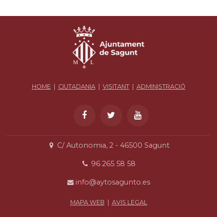
HOME
|
CIUTADANIA
|
VISITANT
|
ADMINISTRACIÓ
C/ Autonomia, 2 - 46500 Sagunt
96 265 58 58
info@aytosagunto.es
MAPA WEB
|
AVIS LEGAL