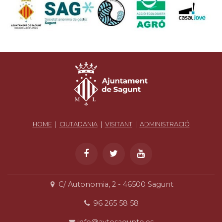
HOME
|
CIUTADANIA
|
VISITANT
|
ADMINISTRACIÓ
C/ Autonomia, 2 - 46500 Sagunt
96 265 58 58
info@aytosagunto.es