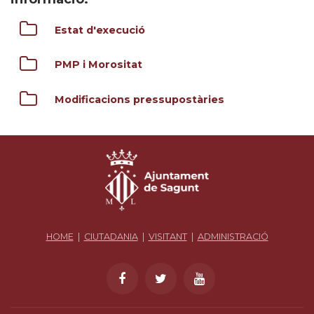
Estat d'execució
PMP i Morositat
Modificacions pressupostàries
HOME
|
CIUTADANIA
|
VISITANT
|
ADMINISTRACIÓ