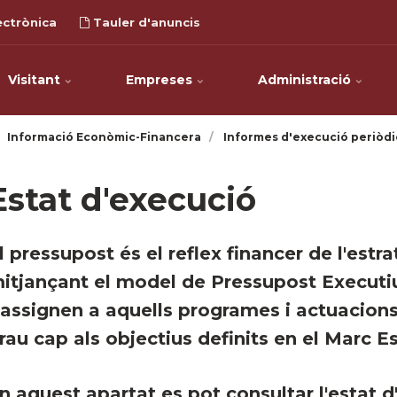
ectrònica
Tauler d'anuncis
Visitant
Empreses
Administració
Informació Econòmic-Financera
Informes d'execució periòdi
Estat d'execució
l pressupost és el reflex financer de l'estra
itjançant el model de Pressupost Executiu
'assignen a aquells programes i actuacio
rau cap als objectius definits en el Marc Es
n aquest apartat es pot consultar l'estat 