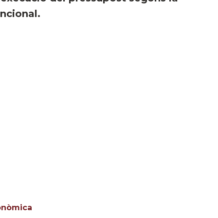
ncional.
onòmica